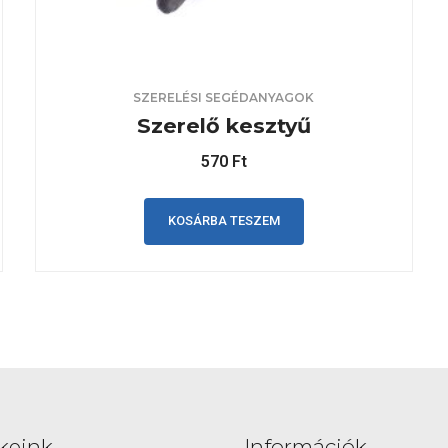
SZERELÉSI SEGÉDANYAGOK
Szerelő kesztyű
570
Ft
KOSÁRBA TESZEM
keink
Információk