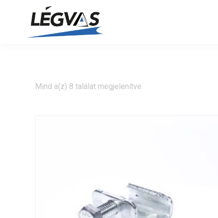
Mind a(z) 8 találat megjelenítve