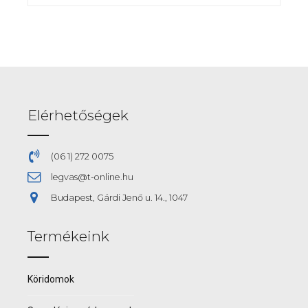
Elérhetőségek
(06 1) 272 0075
legvas@t-online.hu
Budapest, Gárdi Jenő u. 14., 1047
Termékeink
Köridomok