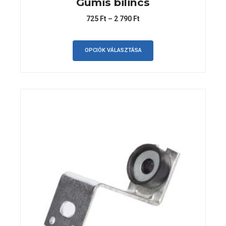
Gumis bilincs
725
Ft
–
2 790
Ft
OPCIÓK VÁLASZTÁSA