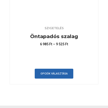
SZIGETELÉS
Öntapadós szalag
6 985
Ft
–
9 525
Ft
OPCIÓK VÁLASZTÁSA