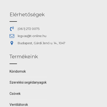
Elérhetőségek
(06 1) 272 0075
legvas@t-online.hu
Budapest, Gárdi Jenő u. 14., 1047
Termékeink
Köridomok
Szerelési segédanyagok
Csövek
Ventilátorok