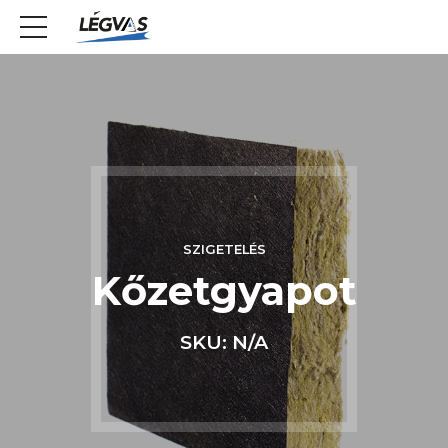
SZIGETELÉS
Kőzetgyapot
SKU: N/A