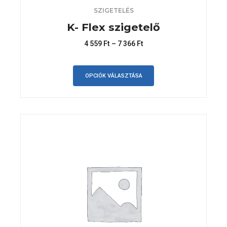
SZIGETELÉS
K- Flex szigetelő
4 559
Ft
–
7 366
Ft
OPCIÓK VÁLASZTÁSA