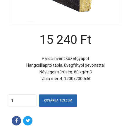
15 240
Ft
Paroc invent kőzetgyapot
Hangcsillapító tábla, üvegfátyol bevonattal
Névleges sűrűség: 60 kg/m3
Tábla méret: 1200x2000x50
Quantity
KOSÁRBA TESZEM